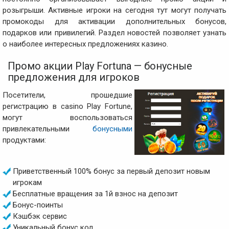
розыгрыши. Активные игроки на сегодня тут могут получать
промокоды для активации дополнительных бонусов,
подарков или привилегий. Раздел новостей позволяет узнать
о наиболее интересных предложениях казино.
Промо акции Play Fortuna — бонусные
предложения для игроков
Посетители, прошедшие
регистрацию в casino Play Fortune,
могут воспользоваться
привлекательными
бонусными
продуктами:
Приветственный 100% бонус за первый депозит новым
игрокам
Бесплатные вращения за 1й взнос на депозит
Бонус-поинты
Кэшбэк сервис
Уникальный бонус код