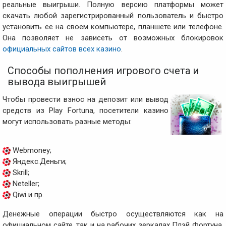
реальные выигрыши. Полную версию платформы может
Debutant
0
скачать любой зарегистрированный пользователь и быстро
установить ее на своем компьютере, планшете или телефоне.
Она позволяет не зависеть от возможных блокировок
официальных сайтов всех казино
.
Способы пополнения игрового счета и
вывода выигрышей
Чтобы провести взнос на депозит или вывод
средств из Play Fortuna, посетители казино
могут использовать разные методы:
Webmoney;
Яндекс.Деньги;
Skrill;
Neteller;
Qiwi и пр.
Денежные операции быстро осуществляются как на
официальном сайте, так и на рабочих зеркалах Плэй Фортуна.