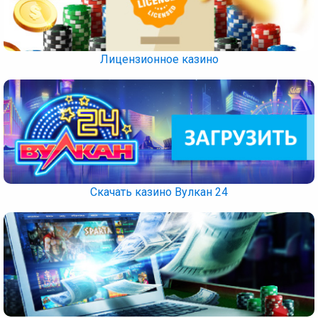
Лицензионное казино
Скачать казино Вулкан 24