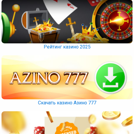
Рейтинг казино 2025
Скачать казино Азино 777