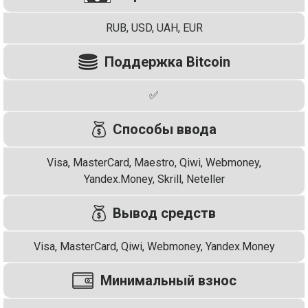
RUB, USD, UAH, EUR
Поддержка Bitcoin
✅
Способы ввода
Visa, MasterCard, Maestro, Qiwi, Webmoney,
Yandex.Money, Skrill, Neteller
Вывод средств
Visa, MasterCard, Qiwi, Webmoney, Yandex.Money
Минимальный взнос