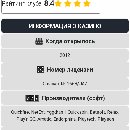
8.4
Рейтинг клуба:
ИНФОРМАЦИЯ О КАЗИНО
Когда открылось
2012
Номер лицензии
Curacao, № 1668/JAZ
Производители (софт)
Quickfire, NetEnt, Yggdrasil, Quickspin, Betsoft, Relax,
Play'n GO, Amatic, Endorphina, Playtech, Playson