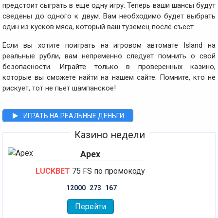
предстоит сыграть в еще одну игру. Теперь ваши шансы будут
сведены до одного к двум. Вам необходимо будет выбрать
один из кусков мяса, который ваш туземец после съест.
Если вы хотите поиграть на игровом автомате Island на
реальные рубли, вам непременно следует помнить о свой
безопасности. Играйте только в проверенных казино,
которые вы сможете найти на нашем сайте. Помните, кто не
рискует, тот не пьет шампанское!
ИГРАТЬ НА РЕАЛЬНЫЕ ДЕНЬГИ
Казино недели
Apex
LUCKBET
75 FS по промокоду
12000
273
167
Перейти