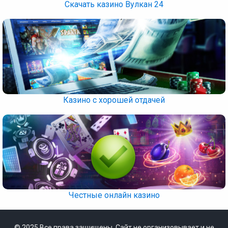
Скачать казино Вулкан 24
Казино с хорошей отдачей
Честные онлайн казино
© 2025 Все права защищены. Сайт не организовывает и не