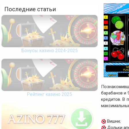
Последние статьи
Бонусы казино 2024-2025
Познакомивш
барабанов и 
Рейтинг казино 2025
кредитов. В 
максимальный
Вишни;
Дольки ап