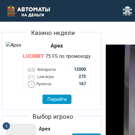
Казино недели
Apex
LUCKBET
75 FS по промокоду
12000
Аппараты
273
Live игры
167
Рулеток
Перейти
Выбор игроко
Apex