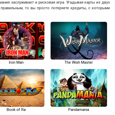
ания заслуживает и рисковая игра. Угадывая карты из двух
 правильным, то вы просто потеряете кредиты, с которыми
Iron Man
The Wish Master
Book of Ra
Pandamania