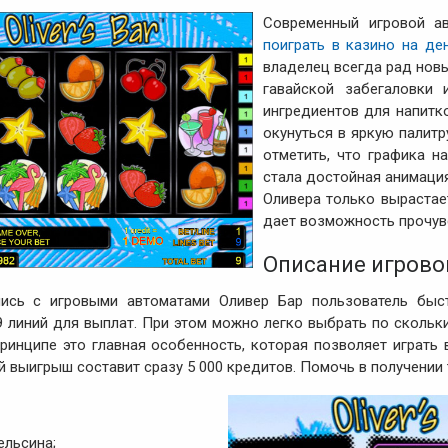
Современный игровой а
поиграть в казино на де
владелец всегда рад новым
гавайской забегаловки
ингредиентов для напитк
окунуться в яркую палитр
отметить, что графика н
стала достойная анимация
Оливера только вырастае
дает возможность прочув
Описание игрово
ись с игровыми автоматами Оливер Бар пользователь быстр
9 линий для выплат. При этом можно легко выбрать по скольки
принципе это главная особенность, которая позволяет играть в
 выигрыш составит сразу 5 000 кредитов. Помочь в получении 
ельсина;