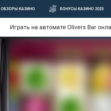
ОБЗОРЫ КАЗИНО
БОНУСЫ КАЗИНО 2025
Играть на автомате Olivers Bar он