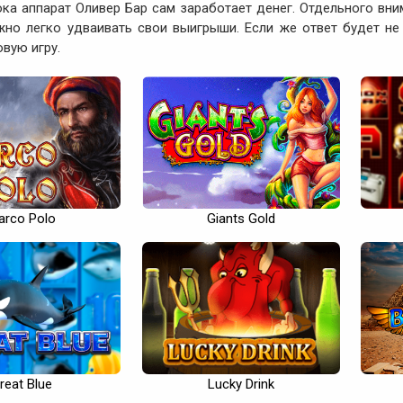
ка аппарат Оливер Бар сам заработает денег. Отдельного вним
но легко удваивать свои выигрыши. Если же ответ будет не
вую игру.
arco Polo
Giants Gold
reat Blue
Lucky Drink