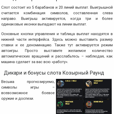
Слот состоит из 5 барабанов и 20 линий выплат. Выигрышной
считается комбинация символов, составленная слева
направо. Выигрыш активируется, когда три и более
одинаковые иконки выпадают на линии выплат.
Основные кнопки управления и таблица выплат находятся в
нижней части интерфейса. Здесь можно выставить размер
ставки и ее деноминацию. Также тут активируется режим
автоигры. Просто выставите желаемое количество
автоматических вращений и расслабьтесь – наблюдая, как
машина сделает за вас всю «работу».
Дикари и бонусы слота Козырный Раунд
Весьма прогнозируемо,
символы игры –
всевозможное боевое
оружие и доспехи.