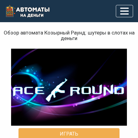
Обзор автомата Козырный Раунд: шутеры в слотах на
деньги
ИГРАТЬ