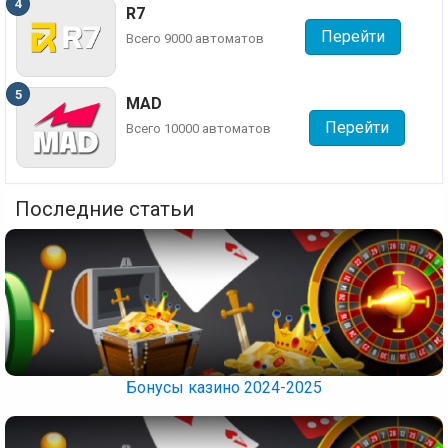
R7
Перейти
Всего 9000 автоматов
MAD
Перейти
Всего 10000 автоматов
Последние статьи
Бонусы казино 2024-2025