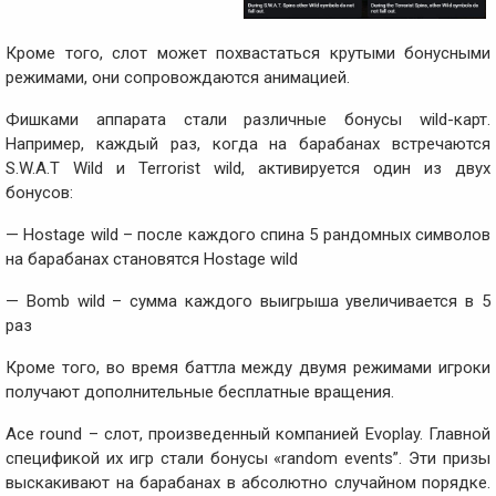
Кроме того, слот может похвастаться крутыми бонусными
режимами, они сопровождаются анимацией.
Фишками аппарата стали различные бонусы wild-карт.
Например, каждый раз, когда на барабанах встречаются
S.W.A.T Wild и Terrorist wild, активируется один из двух
бонусов:
— Hostage wild – после каждого спина 5 рандомных символов
на барабанах становятся Hostage wild
— Bomb wild – сумма каждого выигрыша увеличивается в 5
раз
Кроме того, во время баттла между двумя режимами игроки
получают дополнительные бесплатные вращения.
Ace round – слот, произведенный компанией Evoplay. Главной
спецификой их игр стали бонусы «random events”. Эти призы
выскакивают на барабанах в абсолютно случайном порядке.