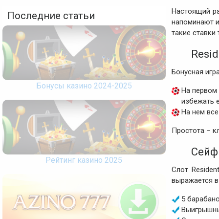
Настоящий ра
Последние статьи
напоминают иг
такие ставки 
Resid
Бонусная игра
Бонусы казино 2024-2025
На первом 
избежать е
На нем все
Простота – к
Сейф
Рейтинг казино 2025
Слот Residen
выражается в
5 барабано
Выигрышные