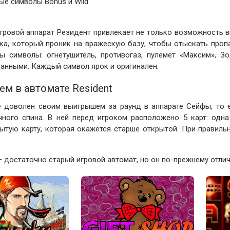
ые символы Bonus и Wild
игровой аппарат Резидент привлекает не только возможность в
ка, который проник на вражескую базу, чтобы отыскать пропа
ы символы: огнетушитель, противогаз, пулемет «Максим», Зо
анными. Каждый символ ярок и оригинален.
ем в автомате Resident
е доволен своим выигрышем за раунд в аппарате Сейфы, то е
ного спина. В ней перед игроком расположено 5 карт: одна
ытую карту, которая окажется старше открытой. При правиль
 достаточно старый игровой автомат, но он по-прежнему отлич