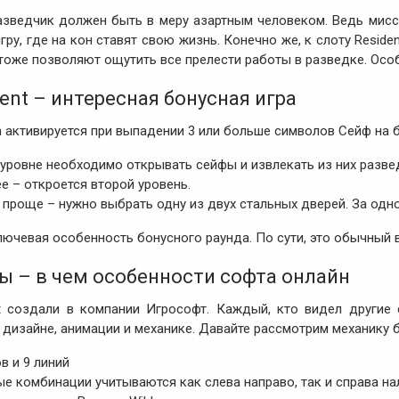
зведчик должен быть в меру азартным человеком. Ведь мисси
ру, где на кон ставят свою жизнь. Конечно же, к слоту Residen
тоже позволяют ощутить все прелести работы в разведке. Особ
ent – интересная бонусная игра
 активируется при выпадении 3 или больше символов Сейф на б
уровне необходимо открывать сейфы и извлекать из них разве
е – откроется второй уровень.
 проще – нужно выбрать одну из двух стальных дверей. За одно
лючевая особенность бонусного раунда. По сути, это обычный 
ы – в чем особенности софта онлайн
t создали в компании Игрософт. Каждый, кто видел другие 
 дизайне, анимации и механике. Давайте рассмотрим механику 
в и 9 линий
 комбинации учитываются как слева направо, так и справа на