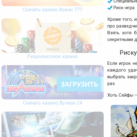
Специальн
Риск-игра
Скачать казино Азино 777
Кроме того, 
про разведчи
Взять хотя б
секретными д
Риску
Лицензионное казино
Если игрок н
каждого удач
выбрать закр
раз.
Хоть Сейфы —
Скачать казино Вулкан 24