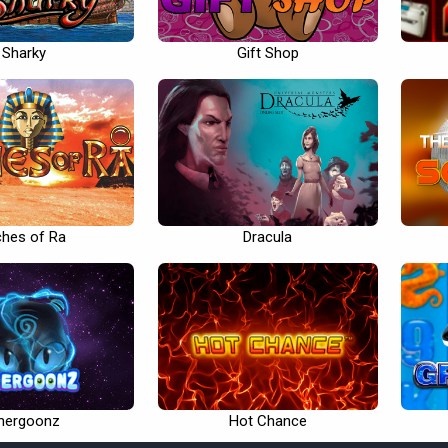
Sharky
Gift Shop
ches of Ra
Dracula
nergoonz
Hot Chance