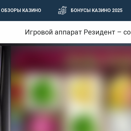
ОБЗОРЫ КАЗИНО
БОНУСЫ КАЗИНО 2025
Игровой аппарат Резидент – со