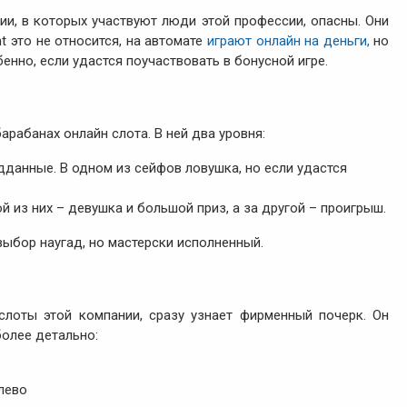
и, в которых участвуют люди этой профессии, опасны. Они
t это не относится, на автомате
играют онлайн на деньги,
но
енно, если удастся поучаствовать в бонусной игре.
арабанах онлайн слота. В ней два уровня:
дданные. В одном из сейфов ловушка, но если удастся
й из них – девушка и большой приз, а за другой – проигрыш.
выбор наугад, но мастерски исполненный.
слоты этой компании, сразу узнает фирменный почерк. Он
более детально:
лево