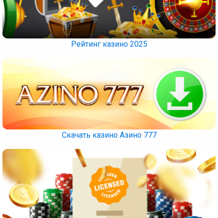
Рейтинг казино 2025
Скачать казино Азино 777