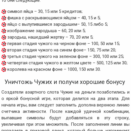
то они следующие:
символ яйца – 30, 15 или 5 кредитов;
фишка с раскрывающимся яйцом – 40, 15 и 5;
яйцо с вылупившимся зародышем– 50, 15 либо 5;
изображение зародыша – 60, 20 или 5;
зародыш, нашедший жертву – 70, 20 или 5;
первая стадия чужого на черном фоне – 100, 50 или 15;
вторая стадия чужого на синем фоне– 150, 75 или 20;
третья стадия чужого на зеленом фоне – 300, 100 или 25;
четвертая стадия чужого в желтом цвете – 500, 125 или 30;
королева на красном фоне – 1000, 150 или 30.
Уничтожь Чужих и получи хорошие бонусу
Создатели азартного слота Чужие на деньги позаботились и
о яркой бонусной игре, которая делится на два этапа. Для
начала игры, вам следует заполнить дополна верхнюю линию
счетчика активности. После каждой удачной комбинации,
выпавшие символы будут добавляться в эту строку,
увеличивая при этом множитель. После заполнения линии вы
попадаете в призовой раунд, который больше напоминает