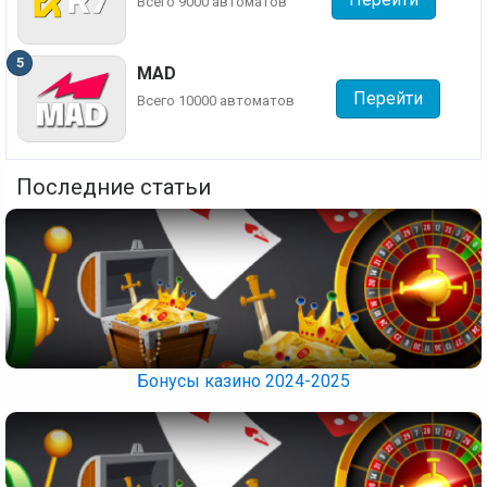
Всего 9000 автоматов
MAD
Перейти
Всего 10000 автоматов
Последние статьи
Бонусы казино 2024-2025