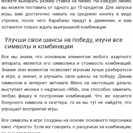
можете выбирать размер ставки на линию. На каждую линию
вы можете поставить от одного до 10 кредитов. Для запуска
игры, вам достаточно нажать на среднюю кнопку в виде
стрелки, после чего барабаны придут в движение, и вам
останется только ждать выигрышной комбинации.
Улучши свои шансы на победу, изучи все
символы и комбинации
Все мы знаем, что основным элементом любого азартного
аппарата, является его символика и стоимость комбинаций.
Знание этих моментов позволяет игрокам лучше разбираться
в игре, а значит, и улучшить свои шансы на победу. Диким
символом в интернет автомате Aliens на настоящие деньги,
выступает иконка с надписью «Wild», она способно заменить
любую фишку в построении комбинаций. Что же касается
бонусного символа и скаттера, то их вы тут не найдете, что
упрощает восприятие игры.
Все символы в игре созданы на основе основного персонажа
кино «Чужого». Если же говорить о расценках за комбинации,