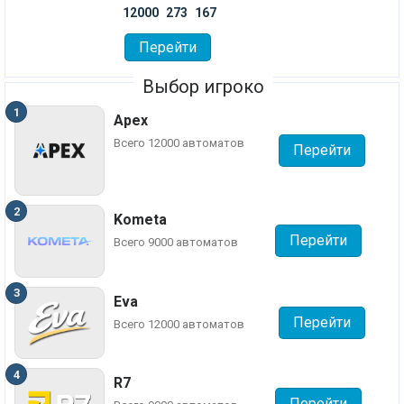
12000
273
167
Перейти
Выбор игроко
Apex
Всего 12000 автоматов
Перейти
Kometa
Перейти
Всего 9000 автоматов
Eva
Перейти
Всего 12000 автоматов
R7
Перейти