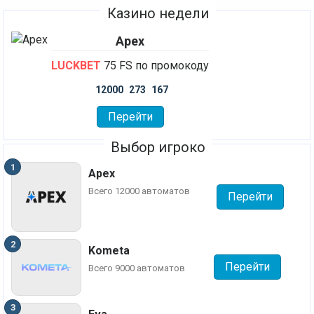
Казино недели
Apex
LUCKBET
75 FS по промокоду
12000
273
167
Перейти
Выбор игроко
Apex
Всего 12000 автоматов
Перейти
Kometa
Перейти
Всего 9000 автоматов