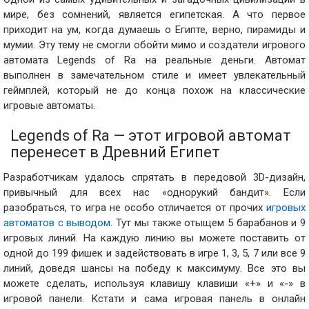
мире, без сомнений, является египетская. А что первое
приходит на ум, когда думаешь о Египте, верно, пирамиды и
мумии. Эту тему не смогли обойти мимо и создатели игрового
автомата Legends of Ra на реальные деньги. Автомат
выполнен в замечательном стиле и имеет увлекательный
геймплей, который не до конца похож на классические
игровые автоматы.
Legends of Ra — этот игровой автомат
перенесет в Древний Египет
Разработчикам удалось спрятать в передовой 3D-дизайн,
привычный для всех нас «однорукий бандит». Если
разобраться, то игра не особо отличается от прочих
игровых
автоматов с выводом
. Тут мы также отыщем 5 барабанов и 9
игровых линий. На каждую линию вы можете поставить от
одной до 199 фишек и задействовать в игре 1, 3, 5, 7 или все 9
линий, доведя шансы на победу к максимуму. Все это вы
можете сделать, используя клавишу клавиши «+» и «-» в
игровой панели. Кстати и сама игровая панель в онлайн