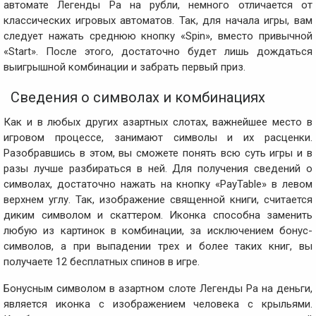
автомате Легенды Ра на рубли, немного отличается от
классических игровых автоматов. Так, для начала игры, вам
следует нажать среднюю кнопку «Spin», вместо привычной
«Start». После этого, достаточно будет лишь дождаться
выигрышной комбинации и забрать первый приз.
Сведения о символах и комбинациях
Как и в любых других азартных слотах, важнейшее место в
игровом процессе, занимают символы и их расценки.
Разобравшись в этом, вы сможете понять всю суть игры и в
разы лучше разбираться в ней. Для получения сведений о
символах, достаточно нажать на кнопку «PayTable» в левом
верхнем углу. Так, изображение священной книги, считается
диким символом и скаттером. Иконка способна заменить
любую из картинок в комбинации, за исключением бонус-
символов, а при выпадении трех и более таких книг, вы
получаете 12 бесплатных спинов в игре.
Бонусным символом в азартном слоте Легенды Ра на деньги,
является иконка с изображением человека с крыльями.