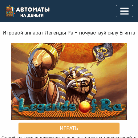
Игровой аппарат Легенды Ра – почувствуй силу Египта
ИГРАТЬ
Одной из самых удивительных и загадочных цивилизаций в