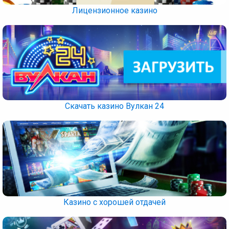
Лицензионное казино
Скачать казино Вулкан 24
Казино с хорошей отдачей