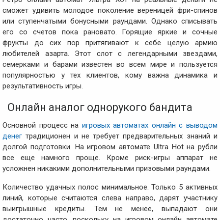
сможет удивить молодое поколение вереницей фри-спинов
или ступенчатыми бонусными раундами. Однако списывать
его со счетов пока рановато. Горящие яркие и сочные
фрукты до сих пор притягивают к себе целую армию
любителей азарта. Этот слот с легендарными звездами,
семерками и барами известен во всем мире и пользуется
популярностью у тех клиентов, кому важна динамика и
результативность игры.
Онлайн аналог однорукого бандита
Основной процесс на
игровых автоматах онлайн с выводом
денег
традиционен и не требует предварительных знаний и
долгой подготовки. На игровом автомате Ultra Hot на рубли
все еще намного проще. Кроме риск-игры аппарат не
усложнен никакими дополнительными призовыми раундами.
Количество удачных полос минимальное. Только 5 активных
линий, которые считаются слева направо, дарят участнику
выигрышные кредиты. Тем не менее, выпадают они
достаточно часто, поскольку на игровом онлайн автомате